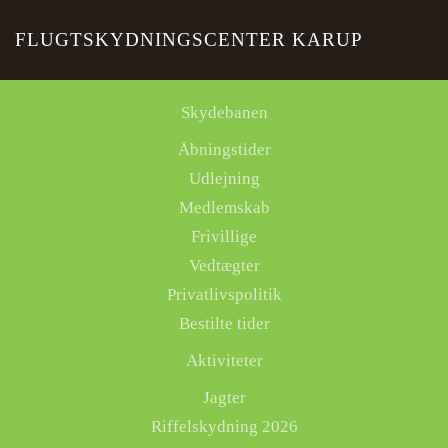
FLUGTSKYDNINGSCENTER KARUP
Skip to main content
Skydebanen
Åbningstider
Udlejning
Medlemskab
Frivillige
Vedtægter
Privatlivspolitik
Bestilte tider
Aktiviteter
Jagter
Riffelskydning 2026