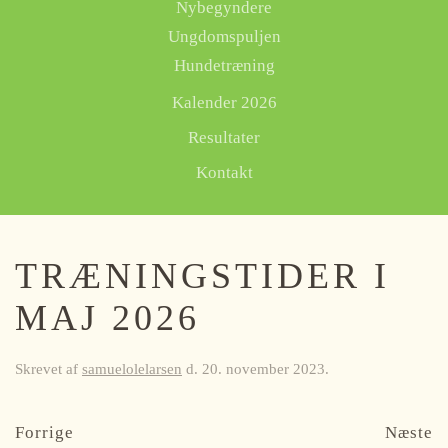
Nybegyndere
Ungdomspuljen
Hundetræning
Kalender 2026
Resultater
Kontakt
TRÆNINGSTIDER I
MAJ 2026
Skrevet af
samuelolelarsen
d.
20. november 2023
.
Forrige
Næste