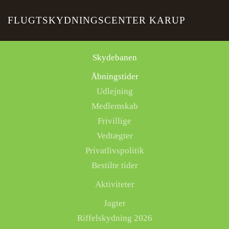
FLUGTSKYDNINGSCENTER KARUP
Skip to main content
Skydebanen
Åbningstider
Udlejning
Medlemskab
Frivillige
Vedtægter
Privatlivspolitik
Bestilte tider
Aktiviteter
Jagter
Riffelskydning 2026