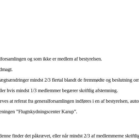
alforsamlingen og som ikke er medlem af bestyrelsen.
ldmagt.
dtægtsændringer mindst 2/3 flertal blandt de fremmødte og beslutning om
 eller hvis mindst 1/3 medlemmer begærer skriftlig afstemning.
es at referat fra generalforsamlingen indføres i en af bestyrelsen, auto
oreningen ”Flugtskydningscenter Karup”.
denne finder det påkrævet, eller når mindst 2/3 af medlemmerne skriftlig