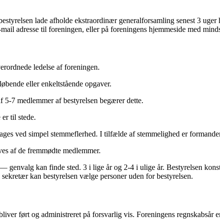
al bestyrelsen lade afholde ekstraordinær generalforsamling senest 3 uger
-mail adresse til foreningen, eller på foreningens hjemmeside med minds
erordnede ledelse af foreningen.
 løbende eller enkeltstående opgaver.
af 5-7 medlemmer af bestyrelsen begærer dette.
er til stede.
tages ved simpel stemmeflerhed. I tilfælde af stemmelighed er formand
rives af de fremmødte medlemmer.
— genvalg kan finde sted. 3 i lige år og 2-4 i ulige år. Bestyrelsen kon
 sekretær kan bestyrelsen vælge personer uden for bestyrelsen.
liver ført og administreret på forsvarlig vis. Foreningens regnskabsår er 