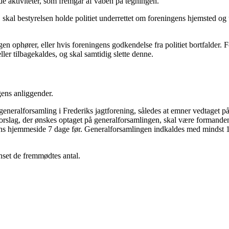
de aktiviteter, som fremgår af våben på tegningen.
kal bestyrelsen holde politiet underrettet om foreningens hjemsted og uds
en ophører, eller hvis foreningens godkendelse fra politiet bortfalder.
ller tilbagekaldes, og skal samtidig slette denne.
gens anliggender.
r generalforsamling i Frederiks jagtforening, således at emner vedtaget
Forslag, der ønskes optaget på generalforsamlingen, skal være formande
s hjemmeside 7 dage før. Generalforsamlingen indkaldes med mindst 14 
anset de fremmødtes antal.