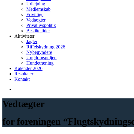
Udlejning
Medlemskab
Frivillige
Vedtægter
Privatlivspolitik
Bestilte tider
Aktiviteter
Jagter
Riffelskydning 2026
Nybegyndere
Ungdomspuljen
Hundetræning
Kalender 2026
Resultater
Kontakt
Vedtægter
for foreningen “Flugtskydnings