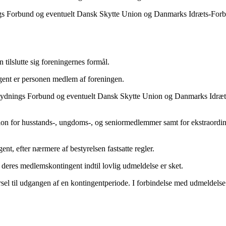
ings Forbund og eventuelt Dansk Skytte Union og Danmarks Idræts-Forb
 tilslutte sig foreningernes formål.
ingent er personen medlem af foreningen.
skydnings Forbund og eventuelt Dansk Skytte Union og Danmarks Idr
ktion for husstands-, ungdoms-, og seniormedlemmer samt for ekstraor
nt, efter nærmere af bestyrelsen fastsatte regler.
deres medlemskontingent indtil lovlig udmeldelse er sket.
 varsel til udgangen af en kontingentperiode. I forbindelse med udmel