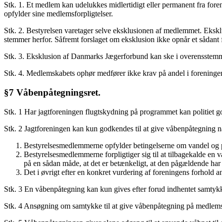
Stk. 1. Et medlem kan udelukkes midlertidigt eller permanent fra for
opfylder sine medlemsforpligtelser.
Stk. 2. Bestyrelsen varetager selve eksklusionen af medlemmet. Eksk
stemmer herfor. Såfremt forslaget om eksklusion ikke opnår et sådant 
Stk. 3. Eksklusion af Danmarks Jægerforbund kan ske i overensste
Stk. 4. Medlemskabets ophør medfører ikke krav på andel i foreninge
§7 Våbenpåtegningsret.
Stk. 1 Har jagtforeningen flugtskydning på programmet kan politiet g
Stk. 2 Jagtforeningen kan kun godkendes til at give våbenpåtegning n
Bestyrelsesmedlemmerne opfylder betingelserne om vandel og pe
Bestyrelsesmedlemmerne forpligtiger sig til at tilbagekalde en
på en sådan måde, at det er betænkeligt, at den pågældende ha
Det i øvrigt efter en konkret vurdering af foreningens forhold 
Stk. 3 En våbenpåtegning kan kun gives efter forud indhentet samtykke f
Stk. 4 Ansøgning om samtykke til at give våbenpåtegning på medlemsbe