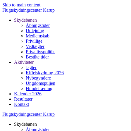
Skip to main content
Flugtskydningscenter Karup
Skydebanen
Åbningstider
Udlejning
Medlemskab
Frivillige
Vedtægter
Privatlivspolitik
Bestilte tider
Aktiviteter
Jagter
Riffelskydning 2026
Nybegyndere
Ungdomspuljen
Hundetræning
Kalender 2026
Resultater
Kontakt
Flugtskydningscenter Karup
Skydebanen
Åbningstider