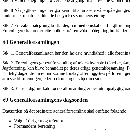
Stk..5 Våbenpåtegningen giver alene adgang til at anvende våbnet til 
Stk. 8 Når jagtforeningen er godkendt til at udstede våbenpåtegninger, s
underrettet om den siddende bestyrelses sammensætning.
Stk. 7 En våbenpåtegning bortfalder, når medlemskabet af jagtforening
Foreningen skal underrette politiet, når en våbenpåtegning bortfalder e
§8 Generalforsamlingen
Stk. 1. Generalforsamlingen har den højeste myndighed i alle forenin
Stk. 2. Foreningens generalforsamling afholdes hvert år i oktober, fø
Jagtforening, kan blive behandlet på deres årlige generalforsamling. 
Endelig dagsorden med indkomne forslag offentliggøres på foreningen
adresse til foreningen, eller på foreningens hjemmeside
Stk. 3. En rettidigt indkaldt generalforsamling er beslutningsdygtig u
§9 Generalforsamlingens dagsorden
Dagsorden på det ordinære generalforsamling skal omfatte følgende.
Valg af dirigent og referent
Formandens beretning