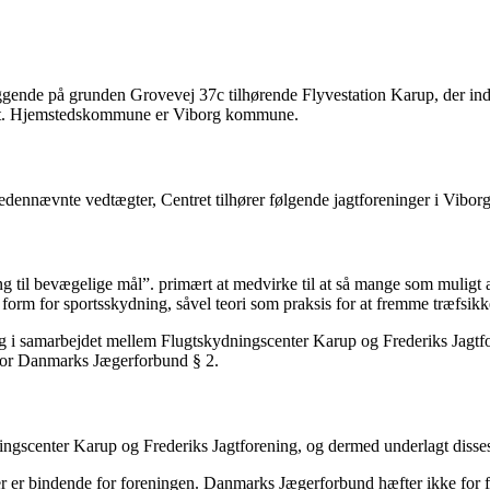
iggende på grunden Grovevej 37c tilhørende Flyvestation Karup, der i
varet. Hjemstedskommune er Viborg kommune.
de nedennævnte vedtægter, Centret tilhører følgende jagtforeninger i Vi
g til bevægelige mål”. primært at medvirke til at så mange som muligt af
orm for sportsskydning, såvel teori som praksis for at fremme træfsikk
 i samarbejdet mellem Flugtskydningscenter Karup og Frederiks Jagtfore
for Danmarks Jægerforbund § 2.
ingscenter Karup og Frederiks Jagtforening, og dermed underlagt disse
r er bindende for foreningen. Danmarks Jægerforbund hæfter ikke for fo