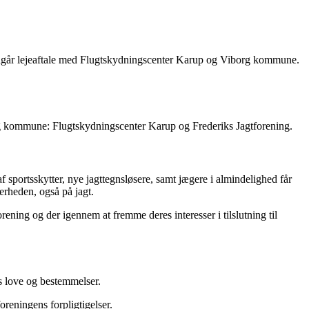
ndgår lejeaftale med Flugtskydningscenter Karup og Viborg kommune.
borg kommune: Flugtskydningscenter Karup og Frederiks Jagtforening.
 sportsskytter, nye jagttegnsløsere, samt jægere i almindelighed får
erheden, også på jagt.
ning og der igennem at fremme deres interesser i tilslutning til
s love og bestemmelser.
reningens forpligtigelser.