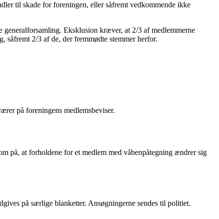
dler til skade for foreningen, eller såfremt vedkommende ikke
de generalforsamling. Eksklusion kræver, at 2/3 af medlemmerne
g, såfremt 2/3 af de, der fremmødte stemmer herfor.
eværer på foreningens medlemsbeviser.
ksom på, at forholdene for et medlem med våbenpåtegning ændrer sig
ves på særlige blanketter. Ansøgningerne sendes til politiet.