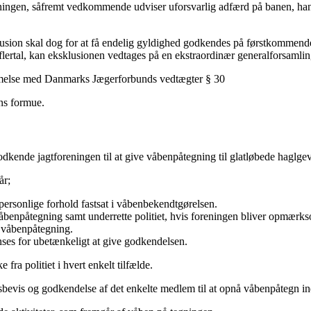
eningen, såfremt vedkommende udviser uforsvarlig adfærd på banen, han
lusion skal dog for at få endelig gyldighed godkendes på førstkommen
flertal, kan eksklusionen vedtages på en ekstraordinær generalforsamlin
mmelse med Danmarks Jægerforbunds vedtægter § 30
ns formue.
odkende jagtforeningen til at give våbenpåtegning til glatløbede haglg
år;
rsonlige forhold fastsat i våbenbekendtgørelsen.
 våbenpåtegning samt underrette politiet, hvis foreningen bliver opmær
r våbenpåtegning.
anses for ubetænkeligt at give godkendelsen.
ra politiet i hvert enkelt tilfælde.
vis og godkendelse af det enkelte medlem til at opnå våbenpåtegn indgi