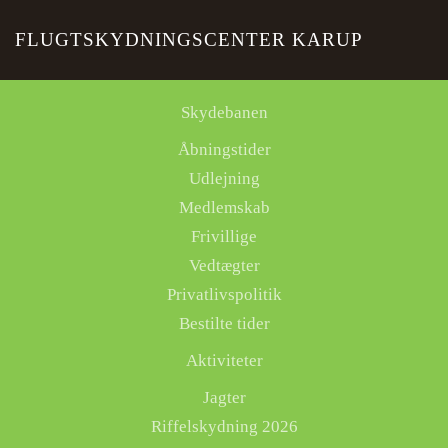
FLUGTSKYDNINGSCENTER KARUP
Skip to main content
Skydebanen
Åbningstider
Udlejning
Medlemskab
Frivillige
Vedtægter
Privatlivspolitik
Bestilte tider
Aktiviteter
Jagter
Riffelskydning 2026