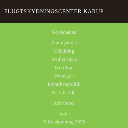
FLUGTSKYDNINGSCENTER KARUP
Skip to main content
Skydebanen
Åbningstider
Udlejning
Medlemskab
Frivillige
Vedtægter
Privatlivspolitik
Bestilte tider
Aktiviteter
Jagter
Riffelskydning 2026