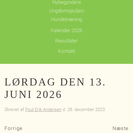
Nybegyndere
Ungdomspuljen
Hundetræning
Kalender 2026
Resultater
Kontakt
LØRDAG DEN 13.
JUNI 2026
Skrevet af
Poul Erik Andersen
d.
28. december 2023
.
Forrige
Næste