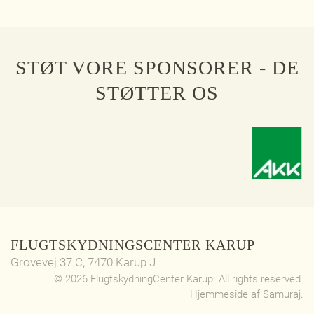
STØT VORE SPONSORER - DE
STØTTER OS
FLUGTSKYDNINGSCENTER KARUP
Grovevej 37 C, 7470 Karup J
©
2026
FlugtskydningCenter Karup. All rights reserved.
Hjemmeside af
Samuraj
.