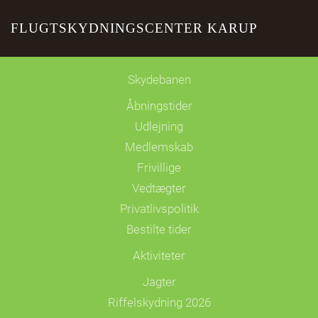
FLUGTSKYDNINGSCENTER KARUP
Skip to main content
Skydebanen
Åbningstider
Udlejning
Medlemskab
Frivillige
Vedtægter
Privatlivspolitik
Bestilte tider
Aktiviteter
Jagter
Riffelskydning 2026