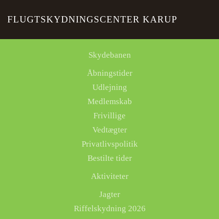
FLUGTSKYDNINGSCENTER KARUP
Skip to main content
Skydebanen
Åbningstider
Udlejning
Medlemskab
Frivillige
Vedtægter
Privatlivspolitik
Bestilte tider
Aktiviteter
Jagter
Riffelskydning 2026