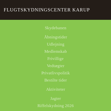
FLUGTSKYDNINGSCENTER KARUP
Skip to main content
Skydebanen
Åbningstider
Udlejning
Medlemskab
Frivillige
Vedtægter
Privatlivspolitik
Bestilte tider
Aktiviteter
Jagter
Riffelskydning 2026