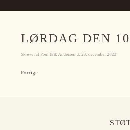
LØRDAG DEN 10
Skrevet af
Poul Erik Andersen
d.
23. december 2023
.
Forrige
STØT