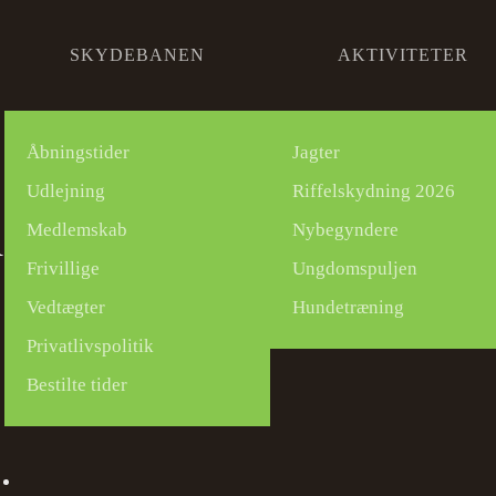
SKYDEBANEN
AKTIVITETER
Åbningstider
Jagter
Udlejning
Riffelskydning 2026
Medlemskab
Nybegyndere
R
Frivillige
Ungdomspuljen
Vedtægter
Hundetræning
Privatlivspolitik
Bestilte tider