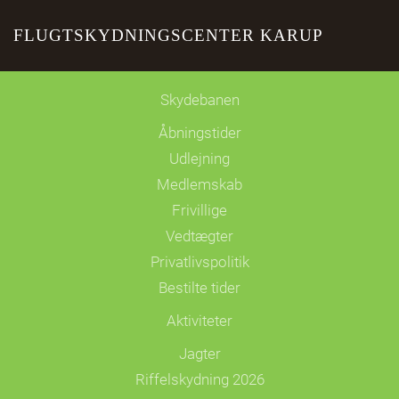
FLUGTSKYDNINGSCENTER KARUP
Skip to main content
Skydebanen
Åbningstider
Udlejning
Medlemskab
Frivillige
Vedtægter
Privatlivspolitik
Bestilte tider
Aktiviteter
Jagter
Riffelskydning 2026