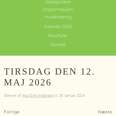
Nybegyndere
Ungdomspuljen
Hundetræning
Kalender 2026
Resultater
Kontakt
TIRSDAG DEN 12.
MAJ 2026
Skrevet af
Poul Erik Andersen
d.
26. januar 2024
.
Forrige
Næste