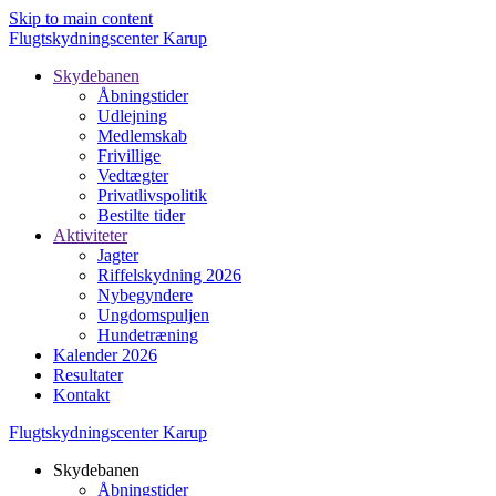
Skip to main content
Flugtskydningscenter Karup
Skydebanen
Åbningstider
Udlejning
Medlemskab
Frivillige
Vedtægter
Privatlivspolitik
Bestilte tider
Aktiviteter
Jagter
Riffelskydning 2026
Nybegyndere
Ungdomspuljen
Hundetræning
Kalender 2026
Resultater
Kontakt
Flugtskydningscenter Karup
Skydebanen
Åbningstider