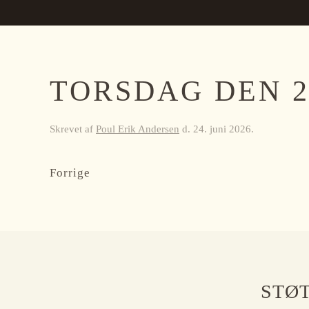
TORSDAG DEN 2
Skrevet af
Poul Erik Andersen
d.
24. juni 2026
.
Forrige
STØT