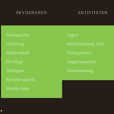
SKYDEBANEN
AKTIVITETER
Åbningstider
Jagter
Udlejning
Riffelskydning 2026
Medlemskab
Nybegyndere
R
Frivillige
Ungdomspuljen
Vedtægter
Hundetræning
Privatlivspolitik
Bestilte tider